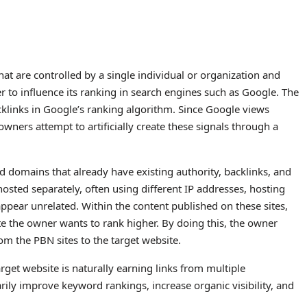
hat are controlled by a single individual or organization and
er to influence its ranking in search engines such as Google. The
klinks in Google’s ranking algorithm. Since Google views
owners attempt to artificially create these signals through a
d domains that already have existing authority, backlinks, and
osted separately, often using different IP addresses, hosting
pear unrelated. Within the content published on these sites,
ite the owner wants to rank higher. By doing this, the owner
rom the PBN sites to the target website.
rget website is naturally earning links from multiple
rily improve keyword rankings, increase organic visibility, and