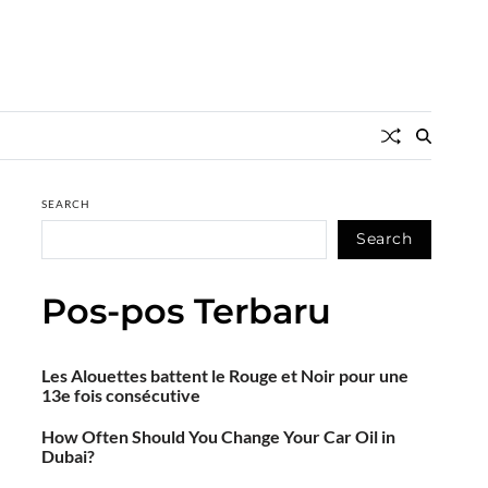
SEARCH
Search
Pos-pos Terbaru
Les Alouettes battent le Rouge et Noir pour une
13e fois consécutive
How Often Should You Change Your Car Oil in
Dubai?