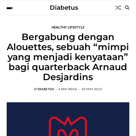
Diabetus
HEALTHY LIFESTYLE
Bergabung dengan
Alouettes, sebuah “mimpi
yang menjadi kenyataan”
bagi quarterback Arnaud
Desjardins
BY
DIABETUS
4 MIN READ
20 MAY 2026