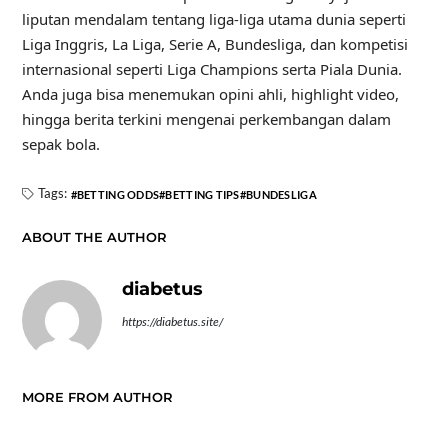
liputan mendalam tentang liga-liga utama dunia seperti
Liga Inggris, La Liga, Serie A, Bundesliga, dan kompetisi
internasional seperti Liga Champions serta Piala Dunia.
Anda juga bisa menemukan opini ahli, highlight video,
hingga berita terkini mengenai perkembangan dalam
sepak bola.
Tags:
BETTING ODDS
BETTING TIPS
BUNDESLIGA
ABOUT THE AUTHOR
diabetus
https://diabetus.site/
MORE FROM AUTHOR