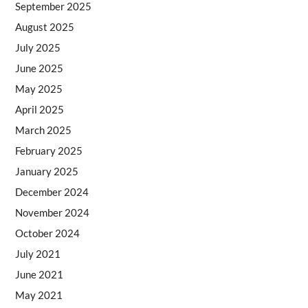
September 2025
August 2025
July 2025
June 2025
May 2025
April 2025
March 2025
February 2025
January 2025
December 2024
November 2024
October 2024
July 2021
June 2021
May 2021