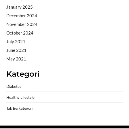
January 2025
December 2024
November 2024
October 2024
July 2021
June 2021
May 2021
Kategori
Diabetes
Healthy Lifestyle
Tak Berkategori