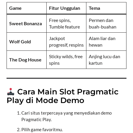
Game
Fitur Unggulan
Tema
Free spins,
Permen dan
Sweet Bonanza
Tumble feature
buah-buahan
Jackpot
Alam liar dan
Wolf Gold
progresif, respins
hewan
Sticky wilds, free
Anjing lucu dan
The Dog House
spins
kartun
Cara Main Slot Pragmatic
Play di Mode Demo
Cari situs terpercaya yang menyediakan demo
Pragmatic Play.
Pilih game favoritmu.