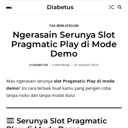
Diabetus
TAK BERKATEGORI
Ngerasain Serunya Slot
Pragmatic Play di Mode
Demo
BY
DIABETUS
1 MIN READ
14 AUGUST 2025
Mau ngerasain serunya
slot Pragmatic Play di mode
demo
? Ini cara terbaik buat kamu yang pengen coba
tanpa risiko dan tanpa modal dulu!
Serunya Slot Pragmatic