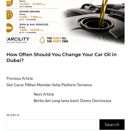
How Often Should You Change Your Car Oil in
Dubai?
Previous Article
Slot Gacor Pilihan Member Setia Platform Ternama
Next Article
Berita dari yang lama kami: Danny Desriveaux
SEARCH
Search