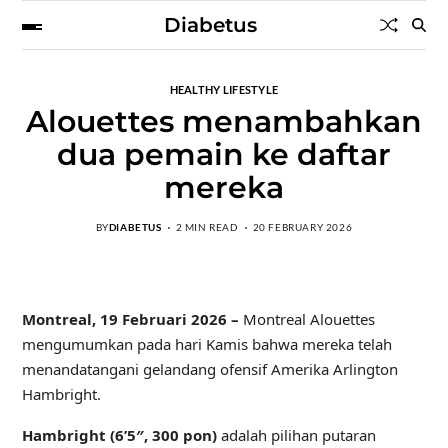
Diabetus
HEALTHY LIFESTYLE
Alouettes menambahkan
dua pemain ke daftar
mereka
BY
DIABETUS
2 MIN READ
20 FEBRUARY 2026
Montreal, 19 Februari 2026 –
Montreal Alouettes
mengumumkan pada hari Kamis bahwa mereka telah
menandatangani gelandang ofensif Amerika Arlington
Hambright.
Hambright (6’5″, 300 pon)
adalah pilihan putaran