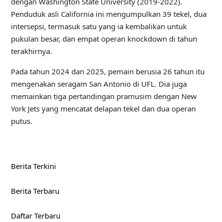
dengan Washington State University (2019-2022).
Penduduk asli California ini mengumpulkan 39 tekel, dua
intersepsi, termasuk satu yang ia kembalikan untuk
pukulan besar, dan empat operan knockdown di tahun
terakhirnya.
Pada tahun 2024 dan 2025, pemain berusia 26 tahun itu
mengenakan seragam San Antonio di UFL. Dia juga
memainkan tiga pertandingan pramusim dengan New
York Jets yang mencatat delapan tekel dan dua operan
putus.
Berita Terkini
Berita Terbaru
Daftar Terbaru