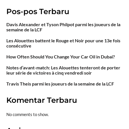
Pos-pos Terbaru
Davis Alexander et Tyson Philpot parmi les joueurs de la
semaine de la LCF
Les Alouettes battent le Rouge et Noir pour une 13e fois
consécutive
How Often Should You Change Your Car Oil in Dubai?
Notes d’avant-match: Les Alouettes tenteront de porter
leur série de victoires à cinq vendredi soir
Travis Theis parmi les joueurs de la semaine de la LCF
Komentar Terbaru
No comments to show.