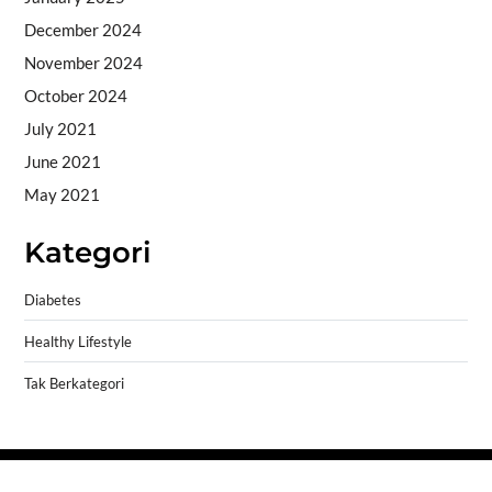
December 2024
November 2024
October 2024
July 2021
June 2021
May 2021
Kategori
Diabetes
Healthy Lifestyle
Tak Berkategori
Copyright © 2026
- Powered by
Blogprise
.