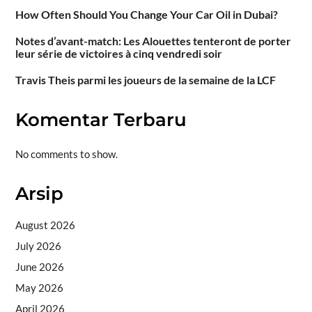
How Often Should You Change Your Car Oil in Dubai?
Notes d’avant-match: Les Alouettes tenteront de porter
leur série de victoires à cinq vendredi soir
Travis Theis parmi les joueurs de la semaine de la LCF
Komentar Terbaru
No comments to show.
Arsip
August 2026
July 2026
June 2026
May 2026
April 2026