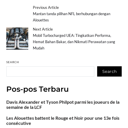
Previous Article
Mantan tanda pilihan NFL berhubungan dengan
Alouettes
Next Article
Mobil Turbocharged UEA: Tingkatkan Performa,
Hemat Bahan Bakar, dan Nikmati Perawatan yang
Mudah
SEARCH
Search
Pos-pos Terbaru
Davis Alexander et Tyson Philpot parmi les joueurs de la
semaine de la LCF
Les Alouettes battent le Rouge et Noir pour une 13e fois
consécutive