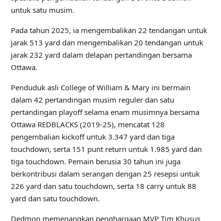
untuk satu musim.
Pada tahun 2025, ia mengembalikan 22 tendangan untuk
jarak 513 yard dan mengembalikan 20 tendangan untuk
jarak 232 yard dalam delapan pertandingan bersama
Ottawa.
Penduduk asli College of William & Mary ini bermain
dalam 42 pertandingan musim reguler dan satu
pertandingan playoff selama enam musimnya bersama
Ottawa REDBLACKS (2019-25), mencatat 128
pengembalian kickoff untuk 3.347 yard dan tiga
touchdown, serta 151 punt return untuk 1.985 yard dan
tiga touchdown. Pemain berusia 30 tahun ini juga
berkontribusi dalam serangan dengan 25 resepsi untuk
226 yard dan satu touchdown, serta 18 carry untuk 88
yard dan satu touchdown.
Dedmon memenangkan penghargaan MVP Tim Khusus