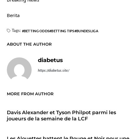
Berita
Tags:
BETTING ODDS
BETTING TIPS
BUNDESLIGA
ABOUT THE AUTHOR
diabetus
https://diabetus.site/
MORE FROM AUTHOR
Davis Alexander et Tyson Philpot parmi les
joueurs de la semaine de la LCF
Les Alouettes battent le Rouge et Noir pour une