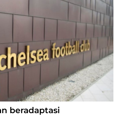
n beradaptasi