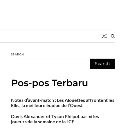
SEARCH
Search
Pos-pos Terbaru
Notes d’avant-match : Les Alouettes affrontent les
Elks, la meilleure équipe de l’Ouest
Davis Alexander et Tyson Philpot parmi les
joueurs de la semaine de la LCF