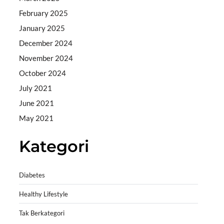
February 2025
January 2025
December 2024
November 2024
October 2024
July 2021
June 2021
May 2021
Kategori
Diabetes
Healthy Lifestyle
Tak Berkategori