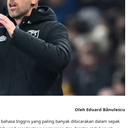
Oleh Eduard Bănulescu
 bahasa Inggris yang paling banyak dibicarakan dalam sepak