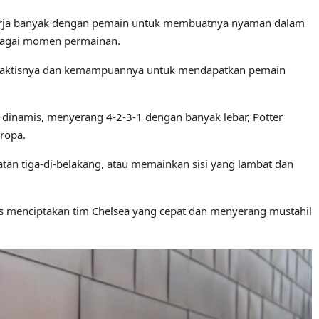
kerja banyak dengan pemain untuk membuatnya nyaman dalam
rbagai momen permainan.
an taktisnya dan kemampuannya untuk mendapatkan pemain
 dinamis, menyerang 4-2-3-1 dengan banyak lebar, Potter
ropa.
tan tiga-di-belakang, atau memainkan sisi yang lambat dan
 menciptakan tim Chelsea yang cepat dan menyerang mustahil