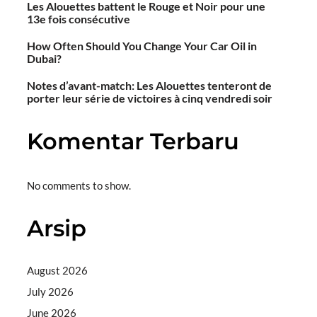
Les Alouettes battent le Rouge et Noir pour une
13e fois consécutive
How Often Should You Change Your Car Oil in
Dubai?
Notes d’avant-match: Les Alouettes tenteront de
porter leur série de victoires à cinq vendredi soir
Komentar Terbaru
No comments to show.
Arsip
August 2026
July 2026
June 2026