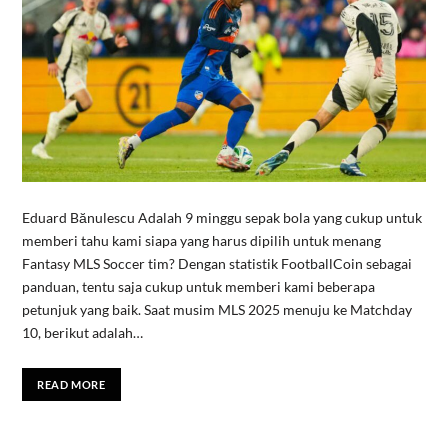
Eduard Bănulescu Adalah 9 minggu sepak bola yang cukup untuk
memberi tahu kami siapa yang harus dipilih untuk menang
Fantasy MLS Soccer tim? Dengan statistik FootballCoin sebagai
panduan, tentu saja cukup untuk memberi kami beberapa
petunjuk yang baik. Saat musim MLS 2025 menuju ke Matchday
10, berikut adalah…
READ MORE