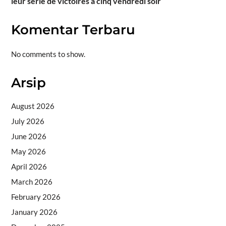
leur série de victoires à cinq vendredi soir
Komentar Terbaru
No comments to show.
Arsip
August 2026
July 2026
June 2026
May 2026
April 2026
March 2026
February 2026
January 2026