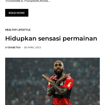
TrioSlot88 6. PulsaSlotOnline…
READ MORE
HEALTHY LIFESTYLE
Hidupkan sensasi permainan
BY
DIABETUS
28 APRIL 2025