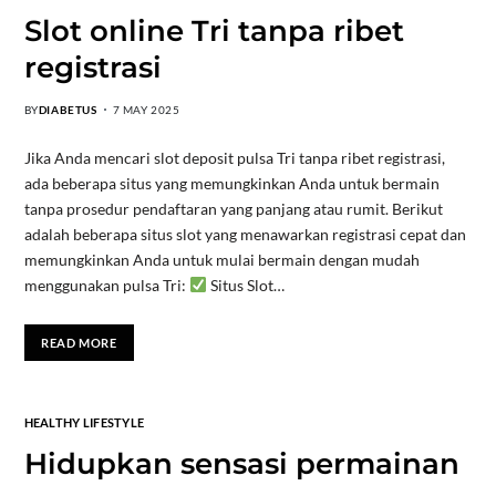
Slot online Tri tanpa ribet
registrasi
BY
DIABETUS
7 MAY 2025
Jika Anda mencari slot deposit pulsa Tri tanpa ribet registrasi,
ada beberapa situs yang memungkinkan Anda untuk bermain
tanpa prosedur pendaftaran yang panjang atau rumit. Berikut
adalah beberapa situs slot yang menawarkan registrasi cepat dan
memungkinkan Anda untuk mulai bermain dengan mudah
menggunakan pulsa Tri:
Situs Slot…
READ MORE
HEALTHY LIFESTYLE
Hidupkan sensasi permainan