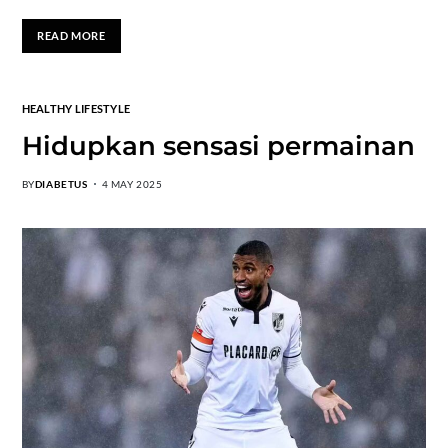
READ MORE
HEALTHY LIFESTYLE
Hidupkan sensasi permainan
BY
DIABETUS
4 MAY 2025