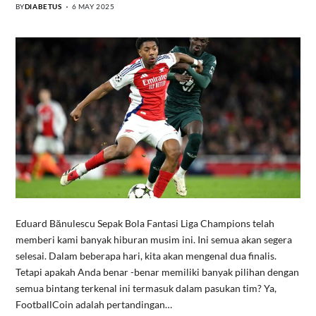
BY
DIABETUS
6 MAY 2025
Eduard Bănulescu Sepak Bola Fantasi Liga Champions telah
memberi kami banyak hiburan musim ini. Ini semua akan segera
selesai. Dalam beberapa hari, kita akan mengenal dua finalis.
Tetapi apakah Anda benar -benar memiliki banyak pilihan dengan
semua bintang terkenal ini termasuk dalam pasukan tim? Ya,
FootballCoin adalah pertandingan…