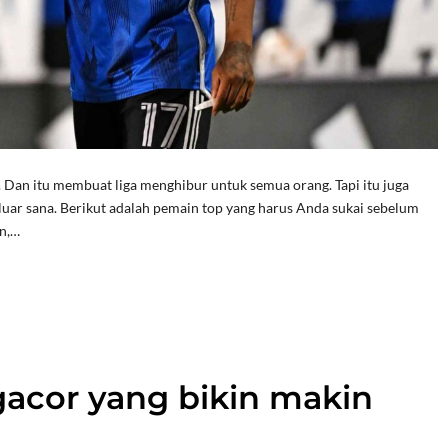
. Dan itu membuat liga menghibur untuk semua orang. Tapi itu juga
uar sana. Berikut adalah pemain top yang harus Anda sukai sebelum
in,…
t gacor yang bikin makin