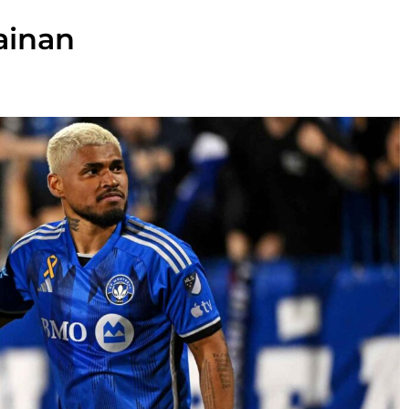
ainan