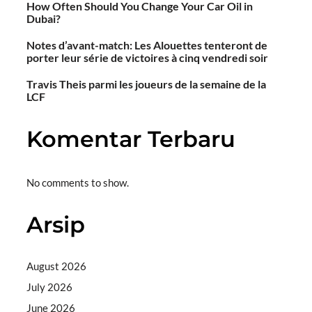
How Often Should You Change Your Car Oil in
Dubai?
Notes d’avant-match: Les Alouettes tenteront de
porter leur série de victoires à cinq vendredi soir
Travis Theis parmi les joueurs de la semaine de la
LCF
Komentar Terbaru
No comments to show.
Arsip
August 2026
July 2026
June 2026