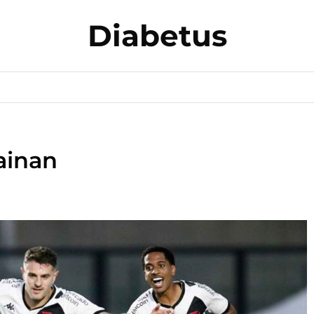
Diabetus
ainan