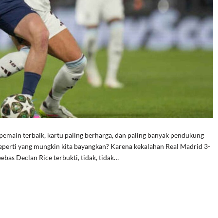
emain terbaik, kartu paling berharga, dan paling banyak pendukung
seperti yang mungkin kita bayangkan? Karena kekalahan Real Madrid 3-
bas Declan Rice terbukti, tidak, tidak…