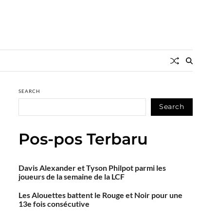
SEARCH
Search
Pos-pos Terbaru
Davis Alexander et Tyson Philpot parmi les
joueurs de la semaine de la LCF
Les Alouettes battent le Rouge et Noir pour une
13e fois consécutive