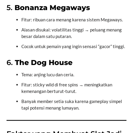
5.
Bonanza Megaways
Fitur: ribuan cara menang karena sistem Megaways.
Alasan disukai: volatilitas tinggi → peluang menang
besar dalam satu putaran.
Cocok untuk pemain yang ingin sensasi “gacor” tinggi.
6.
The Dog House
Tema: anjing lucu dan ceria.
Fitur: sticky wild di free spins → meningkatkan
kemenangan berturut-turut.
Banyak member setia suka karena gameplay simpel
tapi potensi menang lumayan.