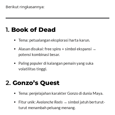
Berikut ringkasannya:
1.
Book of Dead
Tema: petualangan eksplorasi harta karun.
Alasan disukai: free spins + simbol ekspansi →
potensi kombinasi besar.
Paling populer di kalangan pemain yang suka
volatilitas tinggi.
2.
Gonzo’s Quest
Tema: penjelajahan karakter Gonzo di dunia Maya.
Fitur unik:
Avalanche Reels
→ simbol jatuh berturut-
turut menambah peluang menang.