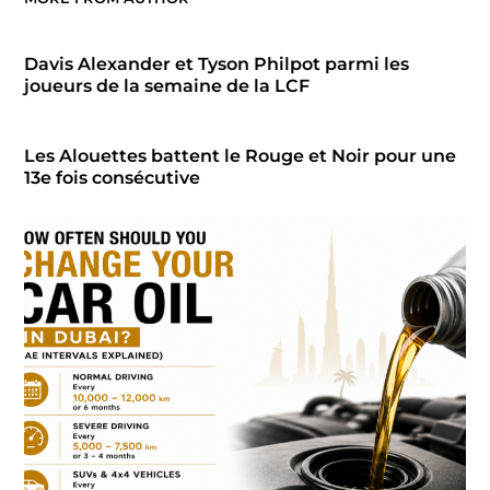
Davis Alexander et Tyson Philpot parmi les
joueurs de la semaine de la LCF
Les Alouettes battent le Rouge et Noir pour une
13e fois consécutive