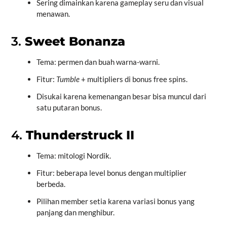
Sering dimainkan karena gameplay seru dan visual
menawan.
3.
Sweet Bonanza
Tema: permen dan buah warna-warni.
Fitur:
Tumble
+ multipliers di bonus free spins.
Disukai karena kemenangan besar bisa muncul dari
satu putaran bonus.
4.
Thunderstruck II
Tema: mitologi Nordik.
Fitur: beberapa level bonus dengan multiplier
berbeda.
Pilihan member setia karena variasi bonus yang
panjang dan menghibur.