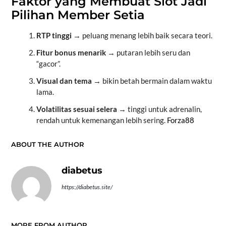
Faktor yang Membuat Slot Jadi
Pilihan Member Setia
RTP tinggi
→ peluang menang lebih baik secara teori.
Fitur bonus menarik
→ putaran lebih seru dan
“gacor”.
Visual dan tema
→ bikin betah bermain dalam waktu
lama.
Volatilitas sesuai selera
→ tinggi untuk adrenalin,
rendah untuk kemenangan lebih sering.
Forza88
ABOUT THE AUTHOR
diabetus
https://diabetus.site/
MORE FROM AUTHOR